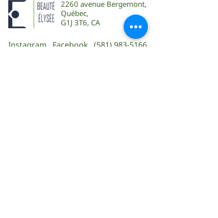
2260 avenue Bergemont,
Québec,
G1J 3T6, CA
Instagram
Facebook
(581) 983-5166
NOS HORAIRES
Lun
09:00
– 17:00
Mar
09:00 – 17:00
Mer
09:00 – 17:00
Jeu
09:00 – 19
:00
Ven
09:00 – 19:00
Sam
Fermé
Dim
Fermé
Abonnez-vous à notre infolettre
joindre