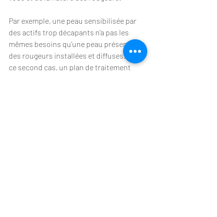
Par exemple, une peau sensibilisée par 
des actifs trop décapants n’a pas les 
mêmes besoins qu’une peau présentant 
des rougeurs installées et diffuses. Dans 
ce second cas, un plan de traitement 
plus structuré peut être envisagé, mais 
toujours avec prudence et après analyse.
Comment reconnaître une 
routine qui fonctionne 
vraiment
Le bon soin ne se juge pas seulement le 
lendemain. Une peau sensible évolue par 
signaux progressifs. Si la routine est 
adaptée, on observe généralement 